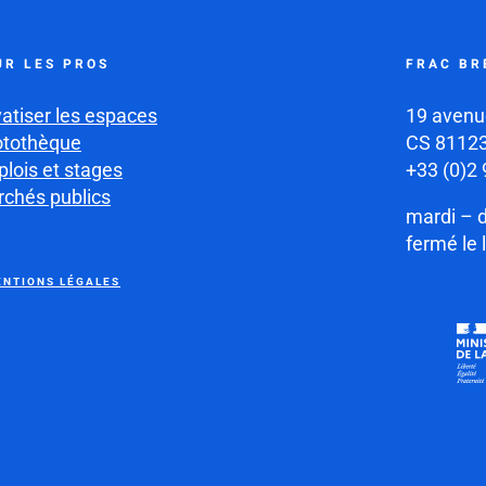
UR LES PROS
FRAC BR
vatiser les espaces
19 avenu
otothèque
CS 81123
lois et stages
+33 (0)2 
chés publics
mardi – 
fermé le 
NTIONS LÉGALES