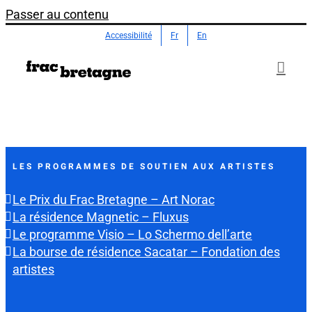
Passer au contenu
Accessibilité
Fr
En
LES PROGRAMMES DE SOUTIEN AUX ARTISTES
Le Prix du Frac Bretagne – Art Norac
La résidence Magnetic – Fluxus
Le programme Visio – Lo Schermo dell’arte
La bourse de résidence Sacatar – Fondation des
artistes