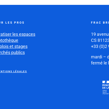
UR LES PROS
FRAC BR
vatiser les espaces
19 avenu
otothèque
CS 81123
lois et stages
+33 (0)2 
chés publics
mardi – 
fermé le 
NTIONS LÉGALES