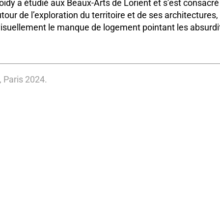
dy a étudié aux Beaux-Arts de Lorient et s’est consacré
tour de l’exploration du territoire et de ses architectures
visuellement le manque de logement pointant les absurd
 Paris 2024.