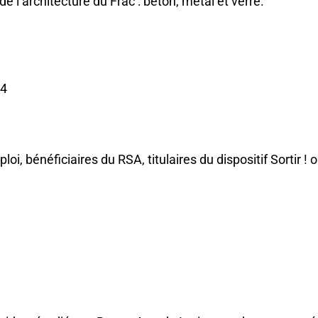
 l’architecture du Frac : béton, métal et verre.
24
i, bénéficiaires du RSA, titulaires du dispositif Sortir !