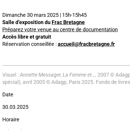
Dimanche 30 mars 2025
| 15h-15h45
Salle d’exposition du
Frac Bretagne
Préparez votre venue au centre de documentation
Accès libre et gratuit
Réservation conseillée :
accueil@fracbretagne.fr
Visuel :
Annette Messager, La Femme et…
, 2007
© Adagp,
spécial), avril 2005 © Adagp, Paris 2025. Fonds de livre
Date
30.03.2025
Horaire