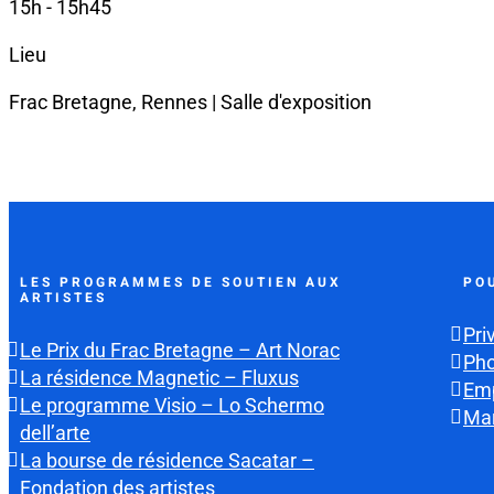
15h - 15h45
Lieu
Frac Bretagne, Rennes | Salle d'exposition
LES PROGRAMMES DE SOUTIEN AUX
PO
ARTISTES
Pri
Le Prix du Frac Bretagne – Art Norac
Ph
La résidence Magnetic – Fluxus
Emp
Le programme Visio – Lo Schermo
Mar
dell’arte
La bourse de résidence Sacatar –
Fondation des artistes