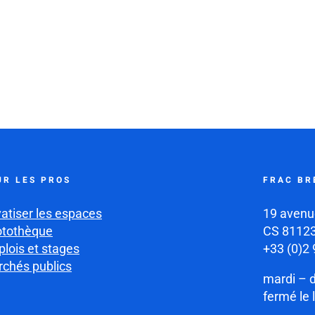
UR LES PROS
FRAC BR
vatiser les espaces
19 avenu
otothèque
CS 81123
lois et stages
+33 (0)2 
chés publics
mardi – 
fermé le 