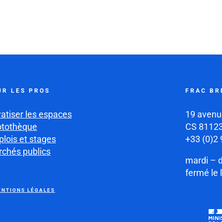
UR LES PROS
FRAC BR
vatiser les espaces
19 avenu
otothèque
CS 81123
lois et stages
+33 (0)2 
chés publics
mardi – 
fermé le 
NTIONS LÉGALES