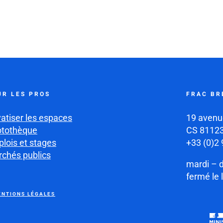
UR LES PROS
FRAC BR
vatiser les espaces
19 avenu
otothèque
CS 81123
lois et stages
+33 (0)2 
chés publics
mardi – 
fermé le 
NTIONS LÉGALES