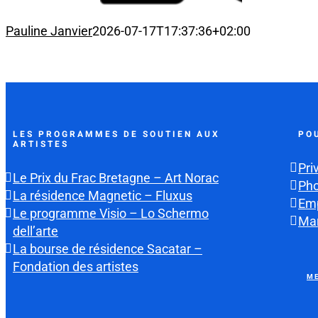
Pauline Janvier
2026-07-17T17:37:36+02:00
LES PROGRAMMES DE SOUTIEN AUX
PO
ARTISTES
Pri
Le Prix du Frac Bretagne – Art Norac
Ph
La résidence Magnetic – Fluxus
Emp
Le programme Visio – Lo Schermo
Mar
dell’arte
La bourse de résidence Sacatar –
Fondation des artistes
ME