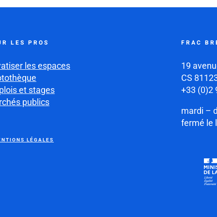
UR LES PROS
FRAC BR
vatiser les espaces
19 avenu
otothèque
CS 81123
lois et stages
+33 (0)2 
chés publics
mardi – 
fermé le 
NTIONS LÉGALES