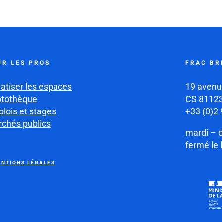
UR LES PROS
FRAC BR
vatiser les espaces
19 avenu
otothèque
CS 81123
lois et stages
+33 (0)2 
chés publics
mardi – 
fermé le 
NTIONS LÉGALES