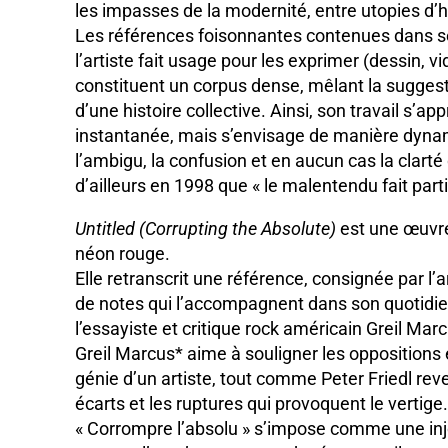
les impasses de la modernité, entre utopies d’h
Les références foisonnantes contenues dans s
l’artiste fait usage pour les exprimer (dessin, vi
constituent un corpus dense, mêlant la suggesti
d’une histoire collective. Ainsi, son travail s’ap
instantanée, mais s’envisage de manière dynam
l’ambigu, la confusion et en aucun cas la clart
d’ailleurs en 1998 que « le malentendu fait par
Untitled (Corrupting the Absolute)
est une œuvre
néon rouge.
Elle retranscrit une référence, consignée par l
de notes qui l’accompagnent dans son quotidie
l’essayiste et critique rock américain Greil Mar
Greil Marcus* aime à souligner les oppositions e
génie d’un artiste, tout comme Peter Friedl rev
écarts et les ruptures qui provoquent le vertige
« Corrompre l’absolu » s’impose comme une injon