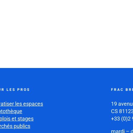
UR LES PROS
FRAC BR
vatiser les espaces
19 avenu
otothèque
CS 81123
lois et stages
+33 (0)2 
chés publics
mardi – 