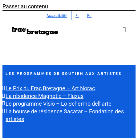
Passer au contenu
Accessibilité
Fr
En
LES PROGRAMMES DE SOUTIEN AUX ARTISTES
Le Prix du Frac Bretagne – Art Norac
La résidence Magnetic – Fluxus
Le programme Visio – Lo Schermo dell’arte
La bourse de résidence Sacatar – Fondation des
artistes